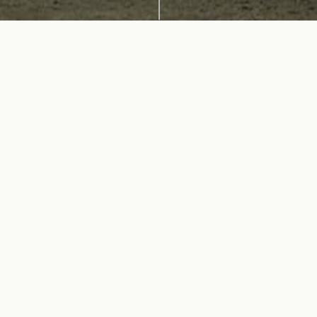
2023年9月1日(金)
お知らせ
秋季彼岸経についてのお知らせ
令和５年９月20日（水）～26日（火）まで秋彼岸です。
例年、棚経で伺わせていただいておりましたが、
体調上の都合で、大変恐縮ではございますが、今回の棚経
は中止させていただきます。
誠に申し訳ありません。